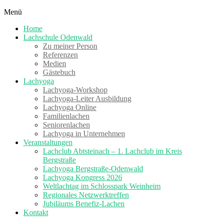
Skip
Menü
to
Heute
Home
content
schon
Lachschule Odenwald
gelacht?
Zu meiner Person
Referenzen
Medien
Gästebuch
Lachyoga
Lachyoga-Workshop
Lachyoga-Leiter Ausbildung
Lachyoga Online
Familienlachen
Seniorenlachen
Lachyoga in Unternehmen
Veranstaltungen
Lachclub Abtsteinach – 1. Lachclub im Kreis
Bergstraße
Lachyoga Bergstraße-Odenwald
Lachyoga Kongress 2026
Weltlachtag im Schlosspark Weinheim
Regionales Netzwerktreffen
Jubiläums Benefiz-Lachen
Kontakt