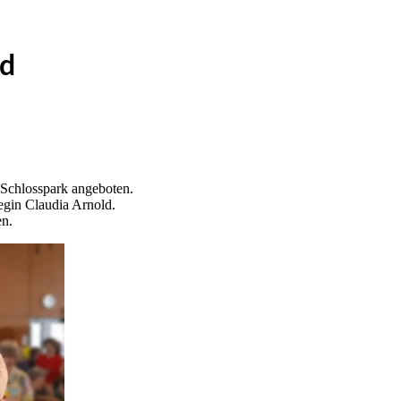
ld
 Schlosspark angeboten.
egin Claudia Arnold.
en.