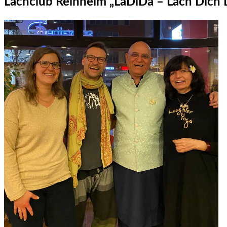
Lachclub Reinheim „LaDiDa – Lach Dich 