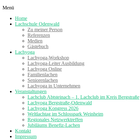
Skip
Menü
to
Heute
Home
content
schon
Lachschule Odenwald
gelacht?
Zu meiner Person
Referenzen
Medien
Gästebuch
Lachyoga
Lachyoga-Workshop
Lachyoga-Leiter Ausbildung
Lachyoga Online
Familienlachen
Seniorenlachen
Lachyoga in Unternehmen
Veranstaltungen
Lachclub Abtsteinach – 1. Lachclub im Kreis Bergstraße
Lachyoga Bergstraße-Odenwald
Lachyoga Kongress 2026
Weltlachtag im Schlosspark Weinheim
Regionales Netzwerktreffen
Jubiläums Benefiz-Lachen
Kontakt
Impressum