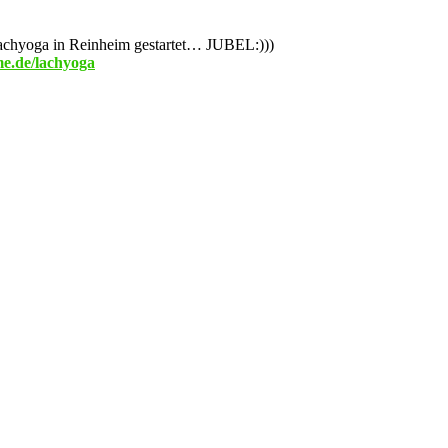
achyoga in Reinheim gestartet… JUBEL:)))
me.de/lachyoga